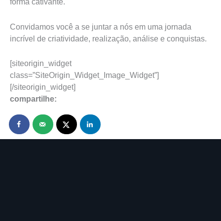
forma cativante.
Convidamos você a se juntar a nós em uma jornada
incrível de criatividade, realização, análise e conquistas.
[siteorigin_widget
class=”SiteOrigin_Widget_Image_Widget”]
[/siteorigin_widget]
compartilhe: