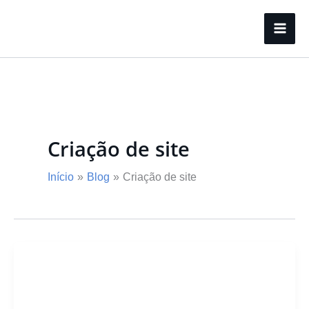
Ir
para
o
conteúdo
Criação de site
Início
Blog
Criação de site