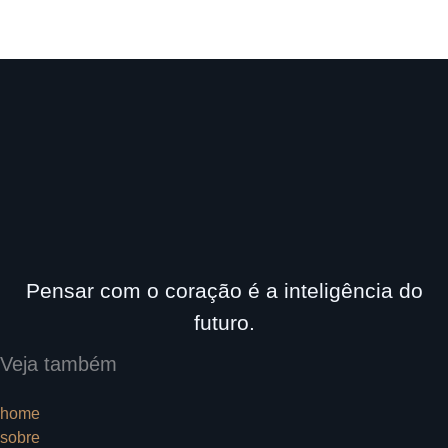
no
design
de
um
novo
site
Pensar com o coração é a inteligência do
futuro.
Veja também
home
sobre