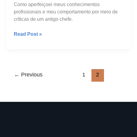
Como aperfeiçoei meus conhecimentos
profissionais e meu comportamento por meio de
críticas de um antigo chefe.
Ao
Read Post »
professor,
minha
gratidão
←
Previous
1
2