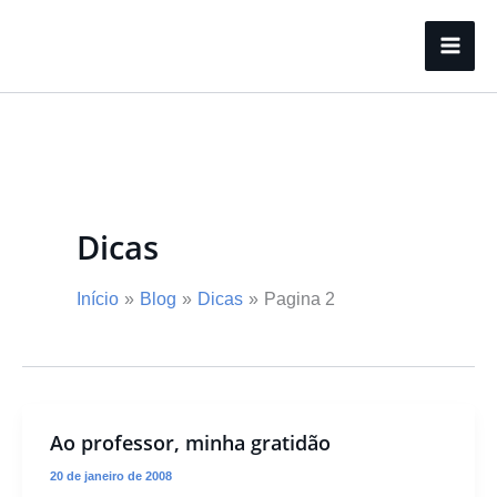
Ir
para
o
conteúdo
Dicas
Início
Blog
Dicas
Pagina 2
Ao professor, minha gratidão
20 de janeiro de 2008