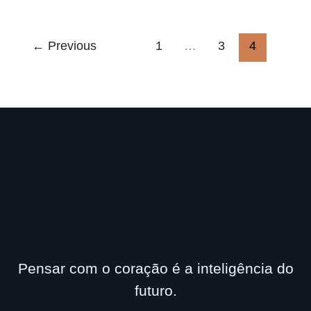
gratidão
←
Previous
1
…
3
4
Pensar com o coração é a inteligência do
futuro.