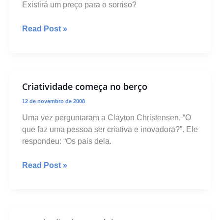
Existirá um preço para o sorriso?
O
Read Post »
preço
de
um
sorriso
Criatividade começa no berço
12 de novembro de 2008
Uma vez perguntaram a Clayton Christensen, “O
que faz uma pessoa ser criativa e inovadora?”. Ele
respondeu: “Os pais dela.
Criatividade
Read Post »
começa
no
berço