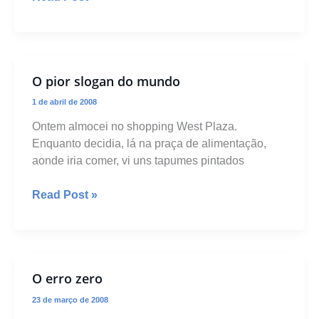
em
outras
fontes
O pior slogan do mundo
1 de abril de 2008
Ontem almocei no shopping West Plaza.
Enquanto decidia, lá na praça de alimentação,
aonde iria comer, vi uns tapumes pintados
O
Read Post »
pior
slogan
do
mundo
O erro zero
23 de março de 2008