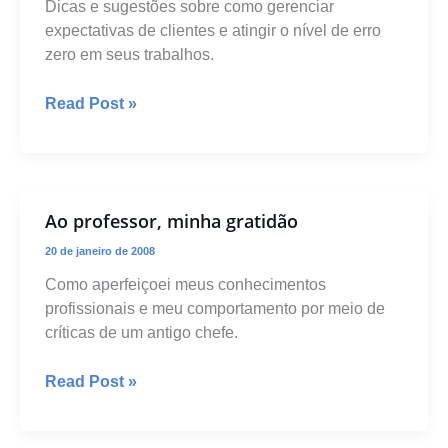
Dicas e sugestões sobre como gerenciar
expectativas de clientes e atingir o nível de erro
zero em seus trabalhos.
O
Read Post »
erro
zero
Ao professor, minha gratidão
20 de janeiro de 2008
Como aperfeiçoei meus conhecimentos
profissionais e meu comportamento por meio de
críticas de um antigo chefe.
Ao
Read Post »
professor,
minha