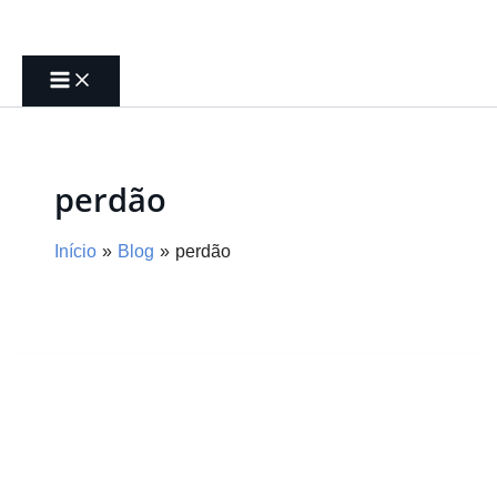
Ir
para
o
conteúdo
perdão
Início
Blog
perdão